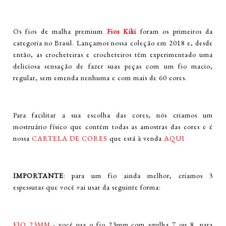
Os fios de malha premium
Fios Kiki
foram os primeiros da
categoria no Brasil. Lançamos nossa coleção em 2018 e, desde
então, as crocheteiras e crocheteiros têm experimentado uma
deliciosa sensação de fazer suas peças com um fio macio,
regular, sem emenda nenhuma e com mais de 60 cores.
Para facilitar a sua escolha das cores, nós criamos um
mostruário físico que contém todas as amostras das cores e é
nossa
CARTELA DE CORES
que está à venda
AQUI
IMPORTANTE
: para um fio ainda melhor, criamos 3
espessuras que você vai usar da seguinte forma:
FIO 23MM
- você usa o fio 23mm com agulha 7 ou 8 para